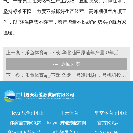
气厂干部员工在天然气生产主战场，直面挑战、冲锋在前，
坚持标准不降，力度不减抓好生产经营、高峰期供气各项工
作，以“降温降雪不降产，增产增量不松劲”的势头护航万家
温暖。
上一条：乐鱼体育app下载-华北油田原油年产量33年后再次跨上500万吨
返回列表
下一条：乐鱼体育app下载-华龙一号漳州核电1号机组投入商运
leyu·乐鱼(中国)
开元体育
星空体育·(中国)
体育官方网站
南宫28NG(体
·kaiyun(中国)官方网
下载专区
官方网站-
育)APP下载安装
站-登录入口
XINGKONG