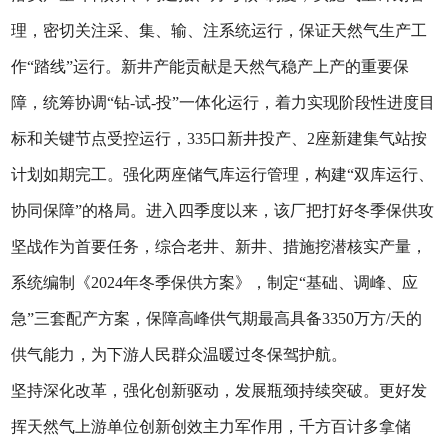
理，密切关注采、集、输、注系统运行，保证天然气生产工
作“踏线”运行。新井产能贡献是天然气稳产上产的重要保
障，统筹协调“钻-试-投”一体化运行，着力实现阶段性进度目
标和关键节点受控运行，335口新井投产、2座新建集气站按
计划如期完工。强化两座储气库运行管理，构建“双库运行、
协同保障”的格局。进入四季度以来，该厂把打好冬季保供攻
坚战作为首要任务，综合老井、新井、措施挖潜核实产量，
系统编制《2024年冬季保供方案》，制定“基础、调峰、应
急”三套配产方案，保障高峰供气期最高具备3350万方/天的
供气能力，为下游人民群众温暖过冬保驾护航。
坚持深化改革，强化创新驱动，发展瓶颈持续突破。更好发
挥天然气上游单位创新创效主力军作用，千方百计多拿储