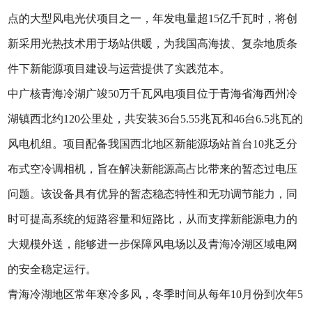
点的大型风电光伏项目之一，年发电量超15亿千瓦时，将创
新采用光热技术用于场站供暖，为我国高海拔、复杂地质条
件下新能源项目建设与运营提供了实践范本。
中广核青海冷湖广竣50万千瓦风电项目位于青海省海西州冷
湖镇西北约120公里处，共安装36台5.55兆瓦和46台6.5兆瓦的
风电机组。项目配备我国西北地区新能源场站首台10兆乏分
布式空冷调相机，旨在解决新能源高占比带来的暂态过电压
问题。该设备具有优异的暂态稳态特性和无功调节能力，同
时可提高系统的短路容量和短路比，从而支撑新能源电力的
大规模外送，能够进一步保障风电场以及青海冷湖区域电网
的安全稳定运行。
青海冷湖地区常年寒冷多风，冬季时间从每年10月份到次年5