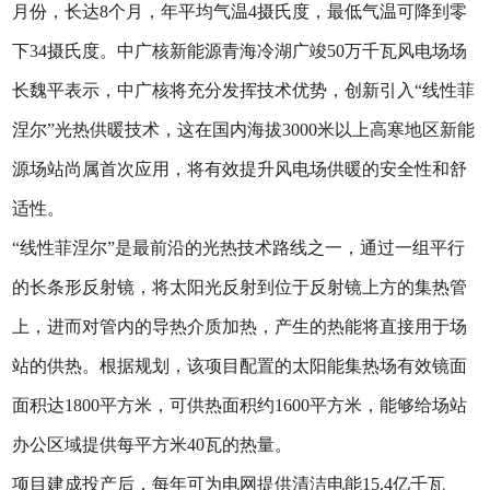
月份，长达8个月，年平均气温4摄氏度，最低气温可降到零
下34摄氏度。中广核新能源青海冷湖广竣50万千瓦风电场场
长魏平表示，中广核将充分发挥技术优势，创新引入“线性菲
涅尔”光热供暖技术，这在国内海拔3000米以上高寒地区新能
源场站尚属首次应用，将有效提升风电场供暖的安全性和舒
适性。
“线性菲涅尔”是最前沿的光热技术路线之一，通过一组平行
的长条形反射镜，将太阳光反射到位于反射镜上方的集热管
上，进而对管内的导热介质加热，产生的热能将直接用于场
站的供热。根据规划，该项目配置的太阳能集热场有效镜面
面积达1800平方米，可供热面积约1600平方米，能够给场站
办公区域提供每平方米40瓦的热量。
项目建成投产后，每年可为电网提供清洁电能15.4亿千瓦