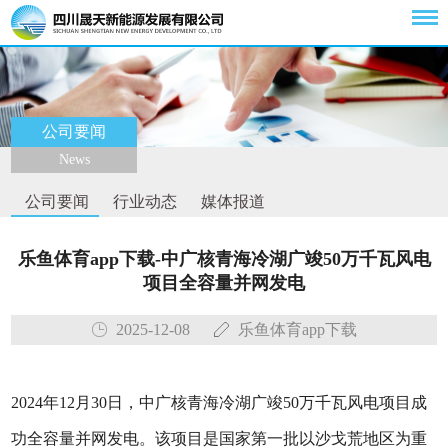
公司要闻
News
公司要闻
行业动态
媒体报道
乐鱼体育app下载-中广核青海冷湖广竣50万千瓦风电
项目全容量并网发电
2025-12-08
乐鱼体育app下载
2024年12月30日，中广核青海冷湖广竣50万千瓦风电项目成
功全容量并网发电。该项目是国家第一批以沙戈荒地区为重