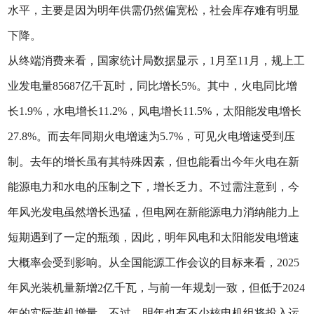
水平，主要是因为明年供需仍然偏宽松，社会库存难有明显
下降。
从终端消费来看，国家统计局数据显示，1月至11月，规上工
业发电量85687亿千瓦时，同比增长5%。其中，火电同比增
长1.9%，水电增长11.2%，风电增长11.5%，太阳能发电增长
27.8%。而去年同期火电增速为5.7%，可见火电增速受到压
制。去年的增长虽有其特殊因素，但也能看出今年火电在新
能源电力和水电的压制之下，增长乏力。不过需注意到，今
年风光发电虽然增长迅猛，但电网在新能源电力消纳能力上
短期遇到了一定的瓶颈，因此，明年风电和太阳能发电增速
大概率会受到影响。从全国能源工作会议的目标来看，2025
年风光装机量新增2亿千瓦，与前一年规划一致，但低于2024
年的实际装机增量。不过，明年也有不少核电机组将投入运