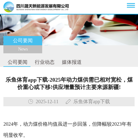
公司要闻
News
公司要闻
行业动态
媒体报道
乐鱼体育app下载-2025年动力煤供需已相对宽松，煤
价重心或下移!供应增量预计主要来源新疆!
2025-12-11
乐鱼体育app下载
2024年，动力煤价格均值虽进一步回落，但降幅较2023年有
明显收窄。