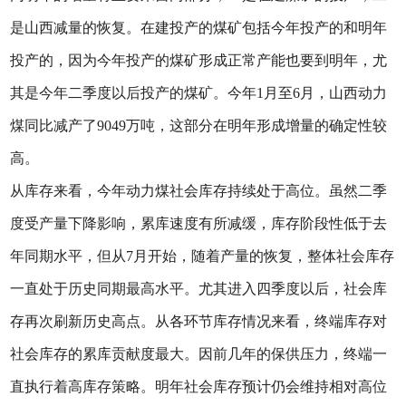
是山西减量的恢复。在建投产的煤矿包括今年投产的和明年
投产的，因为今年投产的煤矿形成正常产能也要到明年，尤
其是今年二季度以后投产的煤矿。今年1月至6月，山西动力
煤同比减产了9049万吨，这部分在明年形成增量的确定性较
高。
从库存来看，今年动力煤社会库存持续处于高位。虽然二季
度受产量下降影响，累库速度有所减缓，库存阶段性低于去
年同期水平，但从7月开始，随着产量的恢复，整体社会库存
一直处于历史同期最高水平。尤其进入四季度以后，社会库
存再次刷新历史高点。从各环节库存情况来看，终端库存对
社会库存的累库贡献度最大。因前几年的保供压力，终端一
直执行着高库存策略。明年社会库存预计仍会维持相对高位