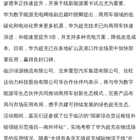
渗透率正快速提升，开展干线新能源重卡试点尤为重要。
华为数字能源充电网络副总裁叶朗卿提出，商用车领域的低
碳化和电动化带来更多机遇，华为超充技术已向商用车快速
演进，补能速度提升3倍，并支持多种充电方案，降低改造成
本。目前，华为超充已在多地矿山及港口作业场景中加快部
署应用，赢得良好口碑。
临沂绿源物流有限公司、北奔重型汽车集团有限公司、欣旺
达动力科技股份有限公司等合作伙伴均表示，将与华为数字
能源等生态伙伴共同推动商用车创新生态模式，完善产品布
局与市场应用布局，携手共建可持续发展的绿色超充生态。
活动期间，嘉宾们还参观了位于临沂的“国家综合货运枢纽补
链强链示范项目—南外环站”，实地考察了华为超充在物流场
景的应用情况。随着“全球首条兆瓦级超充城际物流干线”在