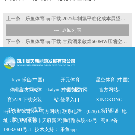
上一条：乐鱼体育app下载-2025年制氢平准化成本展望：可再生氢难降至1美元/千克
返回列表
下一条：乐鱼体育app下载-甘肃酒泉敦煌660MW压缩空气储能电站示范项目地下储气库工程通过可行性研究报告评审
leyu·乐鱼(中国)
开元体育
星空体育·(中国)
体育官方网站
南宫28NG(体
·kaiyun(中国)官方网
下载专区
官方网站-
育)APP下载安装
站-登录入口
XINGKONG
IOS/Android通用
SPORTS
leyu乐鱼体育APP官方网站 | 联系电话：
(028) 6391 8959
| 地
版/APP下载
址：四川省成都市天府新区湖畔路东段333号 |
蜀ICP备
19032041号-1
| 技术支持：
乐鱼app