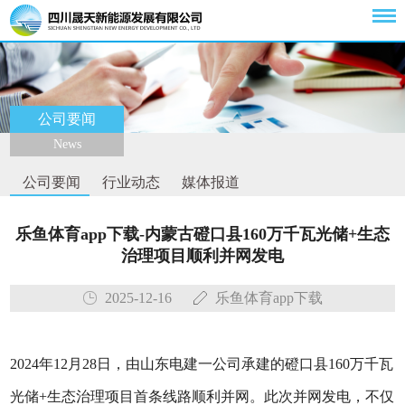
公司要闻
News
公司要闻
行业动态
媒体报道
乐鱼体育app下载-内蒙古磴口县160万千瓦光储+生态
治理项目顺利并网发电
2025-12-16
乐鱼体育app下载
2024年12月28日，由山东电建一公司承建的磴口县160万千瓦
光储+生态治理项目首条线路顺利并网。此次并网发电，不仅