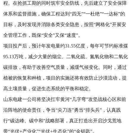
程。在抢抓工期的同时筑牢安全防线，先后建立了安全保障
体系和监督措施，确保工程达到“四无”“一杜绝”“一达标”的
目标，及时发现并消除各类安全隐患，按照“网格化”开展安
全管理工作，既保“安全”又保“速度”。
项目投产后，预计年发电量约31.55亿度，每年可节约标准煤
95.13万吨，减少大量的烟尘、二氧化硫、氮氧化物和二氧化
碳排放，有助于改善空气质量，减缓气候变化。同时，通过
植被的恢复和种植，项目的实施还将有效防止沙漠流动，提
高土壤质量，促进生态系统的平衡和稳定。
山东电建一公司将坚决扛牢黄河“几字弯”攻坚战核心区和前
沿阵地的使命责任，争当“尖刀连”勇当“排头兵”，认真践
行“碳达峰、碳中和”战略部署，真正打造出开启沙戈荒地
带“光伏+产业化”“光伏+生态化”的“金钥匙”。