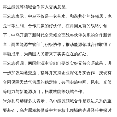
再生能源等领域合作深入交换意见。
王宏志表示，中乌不仅是一衣带水、和谐共处的好邻居，也
是平等互利、合作共赢的好伙伴。在两国元首的战略引领
下，中乌开启了新时代全天候全面战略伙伴关系的合作新篇
章，两国能源主管部门积极协作，推动能源领域合作取得了
丰硕成果，为两国人民带来了实实在在的好处。
王宏志强调，两国能源主管部门要落实好元首会晤成果，进
一步加强沟通交流，指导并支持企业深化务实合作，按现有
合同保障天然气供应的稳定性，共同实施电网、风电、光伏
等电力与新能源项目，拓展核能等领域合作。
米尔扎马赫穆多夫表示，乌中能源领域合作是双边关系的重
要基础，乌方愿积极借鉴中方在核电领域的先进经验并探讨