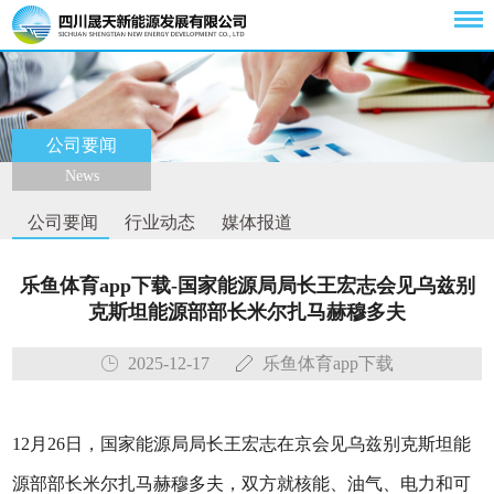
公司要闻
News
公司要闻
行业动态
媒体报道
乐鱼体育app下载-国家能源局局长王宏志会见乌兹别
克斯坦能源部部长米尔扎马赫穆多夫
2025-12-17
乐鱼体育app下载
12月26日，国家能源局局长王宏志在京会见乌兹别克斯坦能
源部部长米尔扎马赫穆多夫，双方就核能、油气、电力和可