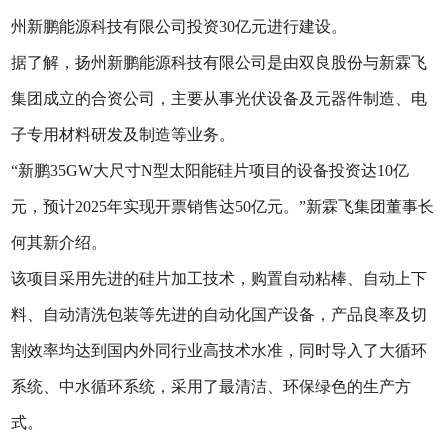
州新鹏能源科技有限公司投资30亿元进行建设。
据了解，扬州新鹏能源科技有限公司是由双良股份与新霖飞
集团成立的合资公司，主要从事光伏设备及元器件制造、电
子专用材料研发及制造等业务。
“新鹏35GW大尺寸N型太阳能硅片项目的设备投资达10亿
元，预计2025年实现开票销售达50亿元。”新霖飞集团董事长
何其新介绍。
该项目采用先进的硅片加工技术，购置自动粘棒、自动上下
料、自动清洗包装等先进的自动化国产设备，产品良率及切
割效率均达到国内外同行业高技术水准，同时导入了大循环
系统、中水循环系统，采用了最清洁、环保绿色的生产方
式。