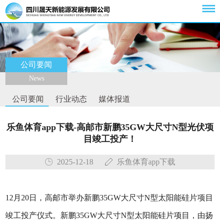
公司要闻
News
公司要闻
行业动态
媒体报道
乐鱼体育app下载-高邮市新鹏35GW大尺寸N型光伏项
目竣工投产！
2025-12-18
乐鱼体育app下载
12月20日，高邮市举办新鹏35GW大尺寸N型太阳能硅片项目
竣工投产仪式。新鹏35GW大尺寸N型太阳能硅片项目，由扬