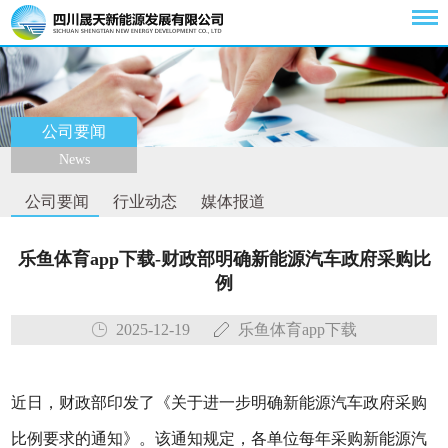
公司要闻
News
公司要闻
行业动态
媒体报道
乐鱼体育app下载-财政部明确新能源汽车政府采购比
例
2025-12-19
乐鱼体育app下载
近日，财政部印发了《关于进一步明确新能源汽车政府采购
比例要求的通知》。该通知规定，各单位每年采购新能源汽