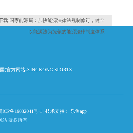
p下载-国家能源局：加快能源法律法规制修订，健全
以能源法为统领的能源法律制度体系
国)官方网站-XINGKONG SPORTS
蜀ICP备19032041号-1
| 技术支持：
乐鱼app
官方网站 版权所有