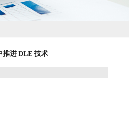
中推进 DLE 技术