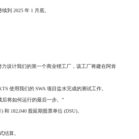
2025 年 1 月底。
作伙伴正在努力设计我们的第一个商业锂工厂，该工厂将建在阿肯
S 使用我们的 SWA 项目盐水完成的测试工作。
成后将如何运行的最后一步。”
182,040 股延期股票单位 (DSU)。
形式结算。