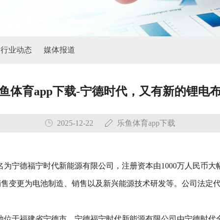
行业动态
媒体报道
鱼体育app下载-宁德时代，又有新的锂电
2025-12-22
乐鱼体育app下载
宁德福宁时代新能源有限公司，注册资本由1000万人民币大幅增
产销售变更为电池制造、销售以及新兴能源技术研发等。公司法定
注册地位于福建省宁德市。宁德福宁时代新能源有限公司由宁德时代全