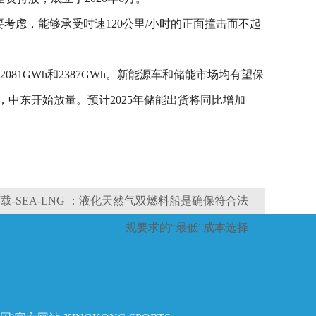
考虑，能够承受时速120公里/小时的正面撞击而不起
081GWh和2387GWh。新能源车和储能市场均有望保
，中东开始放量。预计2025年储能出货将同比增加
载-SEA-LNG ：液化天然气双燃料船是确保符合法
规要求的“最低”成本选择