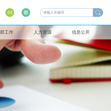
群工作
人力资源
信息公开