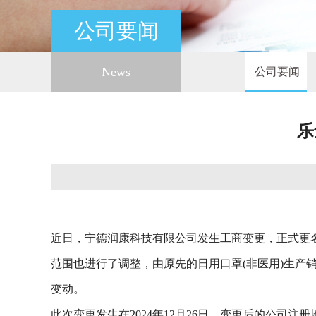
公司要闻
News
公司要闻
乐
近日，宁德润康科技有限公司发生工商变更，正式更名为
范围也进行了调整，由原先的日用口罩(非医用)生
变动。
此次变更发生在2024年12月26日，变更后的公司