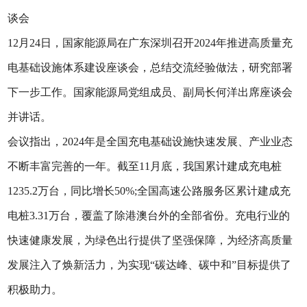
谈会
12月24日，国家能源局在广东深圳召开2024年推进高质量充
电基础设施体系建设座谈会，总结交流经验做法，研究部署
下一步工作。国家能源局党组成员、副局长何洋出席座谈会
并讲话。
会议指出，2024年是全国充电基础设施快速发展、产业业态
不断丰富完善的一年。截至11月底，我国累计建成充电桩
1235.2万台，同比增长50%;全国高速公路服务区累计建成充
电桩3.31万台，覆盖了除港澳台外的全部省份。充电行业的
快速健康发展，为绿色出行提供了坚强保障，为经济高质量
发展注入了焕新活力，为实现“碳达峰、碳中和”目标提供了
积极助力。