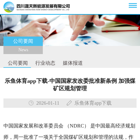
公司要闻
News
公司要闻
行业动态
媒体报道
乐鱼体育app下载-中国国家发改委批准新条例 加强煤
矿区规划管理
2026-01-11
乐鱼体育app下载
中国国家发展和改革委员会 （NDRC） 是中国最高经济规划
师，周一批准了一项关于全国煤矿区规划和管理的法规，作