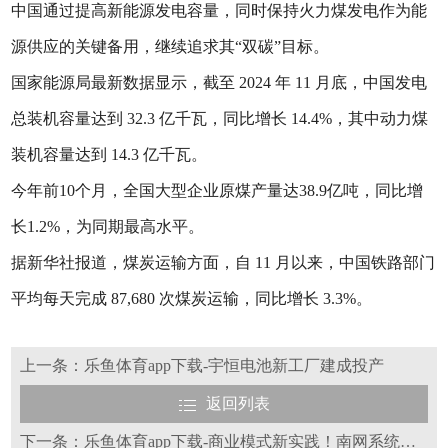
中国通过提高新能源发电容量，同时保持火力煤发电作为能
源供应的关键备用，继续追求其“双碳”目标。
国家能源局最新数据显示，截至 2024 年 11 月底，中国发电
总装机容量达到 32.3 亿千瓦，同比增长 14.4%，其中动力煤
装机容量达到 14.3 亿千瓦。
今年前10个月，全国大型企业原煤产量达38.9亿吨，同比增
长1.2%，为同期最高水平。
据新华社报道，煤炭运输方面，自 11 月以来，中国铁路部门
平均每天完成 87,680 次煤炭运输，同比增长 3.3%。
上一条：乐鱼体育app下载-宇恒电池新工厂建成投产
返回列表
下一条：乐鱼体育app下载-商业模式新实践！南网系统首家“新型储能+保险”联合实验室正式挂牌