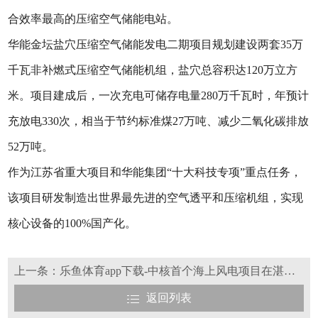
合效率最高的压缩空气储能电站。
华能金坛盐穴压缩空气储能发电二期项目规划建设两套35万
千瓦非补燃式压缩空气储能机组，盐穴总容积达120万立方
米。项目建成后，一次充电可储存电量280万千瓦时，年预计
充放电330次，相当于节约标准煤27万吨、减少二氧化碳排放
52万吨。
作为江苏省重大项目和华能集团“十大科技专项”重点任务，
该项目研发制造出世界最先进的空气透平和压缩机组，实现
核心设备的100%国产化。
上一条：乐鱼体育app下载-中核首个海上风电项目在湛江徐闻正式开工！
返回列表