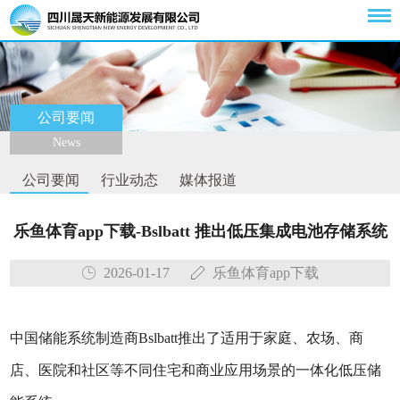
公司要闻
News
公司要闻
行业动态
媒体报道
乐鱼体育app下载-Bslbatt 推出低压集成电池存储系统
2026-01-17
乐鱼体育app下载
中国储能系统制造商Bslbatt推出了适用于家庭、农场、商
店、医院和社区等不同住宅和商业应用场景的一体化低压储