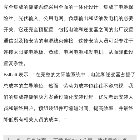
完全集成的储能系统采用全面的一体化设计，集成了电池保
险丝、光伏输入、公用电网、负载输出和柴油发电机的必要
开关。它还完全预配置，包括电池和逆变器之间的出厂设置
通信以及预安装的电源线束连接。这使安装人员可以专注于
连接太阳能电池板、负载、电网电源和发电机，从而降低设
置复杂性。
Bslbatt 表示：“在完整的太阳能系统中，电池和逆变器占据了
总成本的主导地位。然而，劳动力成本也往往不容忽视。我
们的集成存储解决方案通过简化安装过程，优先考虑安装人
员和最终用户。预组装组件可缩短时间、提高效率，并最终
降低所有相关人员的成本。”