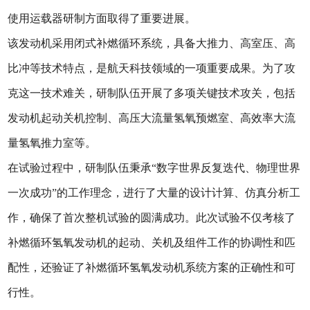
使用运载器研制方面取得了重要进展。
该发动机采用闭式补燃循环系统，具备大推力、高室压、高
比冲等技术特点，是航天科技领域的一项重要成果。为了攻
克这一技术难关，研制队伍开展了多项关键技术攻关，包括
发动机起动关机控制、高压大流量氢氧预燃室、高效率大流
量氢氧推力室等。
在试验过程中，研制队伍秉承“数字世界反复迭代、物理世界
一次成功”的工作理念，进行了大量的设计计算、仿真分析工
作，确保了首次整机试验的圆满成功。此次试验不仅考核了
补燃循环氢氧发动机的起动、关机及组件工作的协调性和匹
配性，还验证了补燃循环氢氧发动机系统方案的正确性和可
行性。