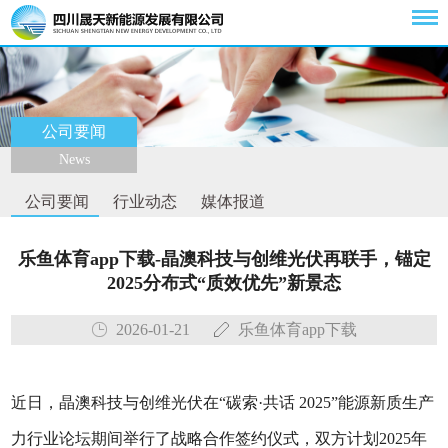
公司要闻
News
公司要闻
行业动态
媒体报道
乐鱼体育app下载-晶澳科技与创维光伏再联手，锚定
2025分布式“质效优先”新景态
2026-01-21
乐鱼体育app下载
近日，晶澳科技与创维光伏在“碳索·共话 2025”能源新质生产
力行业论坛期间举行了战略合作签约仪式，双方计划2025年