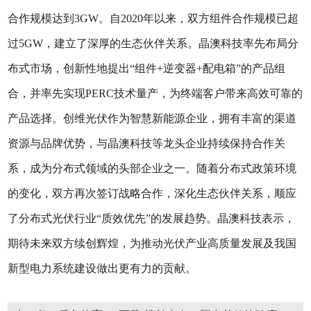
合作规模达到3GW。自2020年以来，双方组件合作规模已超
过5GW，建立了深厚的生态伙伴关系。晶澳科技率先布局分
布式市场，创新性地提出“组件+逆变器+配电箱”的产品组
合，并率先实现PERC技术量产，为终端客户带来高效可靠的
产品选择。创维光伏作为智慧新能源企业，拥有丰富的渠道
资源与品牌优势，与晶澳科技等龙头企业持续保持合作关
系，成为分布式领域的头部企业之一。随着分布式政策环境
的变化，双方再次签订战略合作，深化生态伙伴关系，顺应
了分布式光伏行业“质效优先”的发展趋势。晶澳科技表示，
期待未来双方续创辉煌，为推动光伏产业高质量发展及我国
新型电力系统建设做出更有力的贡献。