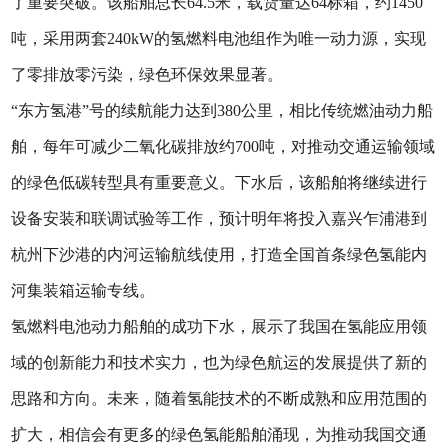
了重要突破。该船舶总长64.5米，载货量达64标箱，约1450
吨，采用两套240kW的氢燃料电池组作为唯一动力源，实现
了零排放零污染，绿色环保效果显著。
“东方氢港”号的续航能力达到380公里，相比传统燃油动力船
舶，每年可减少二氧化碳排放约700吨，对推动交通运输领域
的绿色低碳转型具有重要意义。下水后，该船舶将继续进行
设备安装和联调试验等工作，预计明年将投入嘉兴乍浦港到
杭州下沙港的内河运输航线使用，打造全国首条绿色氢能内
河集装箱运输专线。
氢燃料电池动力船舶的成功下水，展示了我国在氢能应用领
域的创新能力和技术实力，也为绿色航运的发展提供了新的
思路和方向。未来，随着氢能技术的不断成熟和应用范围的
扩大，相信会有更多的绿色氢能船舶涌现，为推动我国交通