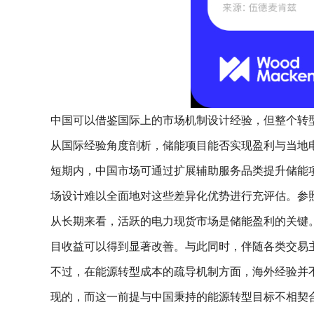
中国可以借鉴国际上的市场机制设计经验，但整个转
从国际经验角度剖析，储能项目能否实现盈利与当地
短期内，中国市场可通过扩展辅助服务品类提升储能
场设计难以全面地对这些差异化优势进行充评估。参
从长期来看，活跃的电力现货市场是储能盈利的关键
目收益可以得到显著改善。与此同时，伴随各类交易
不过，在能源转型成本的疏导机制方面，海外经验并
现的，而这一前提与中国秉持的能源转型目标不相契