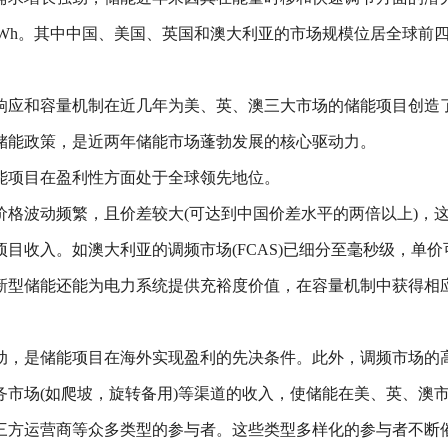
139GWh。其中中国、美国、英国和澳大利亚的市场规模位居全球
响应和容量机制在近几年为美、英、澳三大市场的储能项目创造
储能政策，是近两年储能市场蓬勃发展的核心驱动力。
能项目在盈利性方面处于全球领先地位。
价格波动频繁，且价差较大(可达到中国价差水平的两倍以上)，
收入。如澳大利亚的调频市场(FCAS)已细分至毫秒级，单价可
型储能还能为电力系统提供充裕度价值，在容量机制中获得相应收
动，是储能项目在海外实现盈利的先决条件。此外，调频市场的
务市场(如爬坡，旋转备用)等渠道的收入，使储能在美、英、澳
三方运营商等众多类型的参与者。这些类型多样化的参与者不断