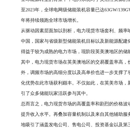
至2023年，全球电网级储能装机容量已达63GW/
年将持续领跑全球市场增长。
从驱动因素层面加以剖析，电力现货市场套利、频率
中国，国家与省级新型储能装机目标以及新能源配建
得益于较为成熟的电力市场，现阶段英美澳地区的储
其中，电力现货市场在英美澳地区的交易覆盖率高，
外，调频市场的高细分度以及高单价也进一步支撑了项目
化优势在此市场获利颇丰。不仅如此，在英美市场，新
引了众多储能玩家活跃参与其中。
总而言之，电力现货市场的高覆盖率和剧烈的价格波
提升收入水平。再叠加容量机制以及来自其他辅助服
地吸引了涵盖发电公司、售电公司、投资基金以及第