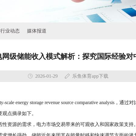
行业动态
媒体报道
球电网级储能收入模式解析：探究国际经验
2026-01-29
乐鱼体育app下载
le energy storage revenue source comparative
要观点摘录如下。
活性资源的需求，电力市场交易带来的可观收入和国家政策支持
需求增长强劲，储能近年来因其在能量时移和快速调节方面的潜