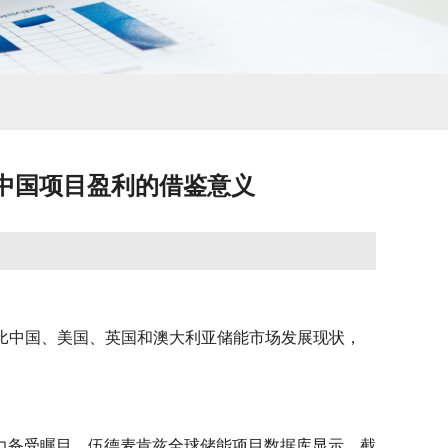
对中国项目盈利的借鉴意义
 analysis，通过对比中国、美国、英国和澳大利亚储能市场发展现状，
。
力备受瞩目。伍德麦肯兹全球储能项目数据库显示，截