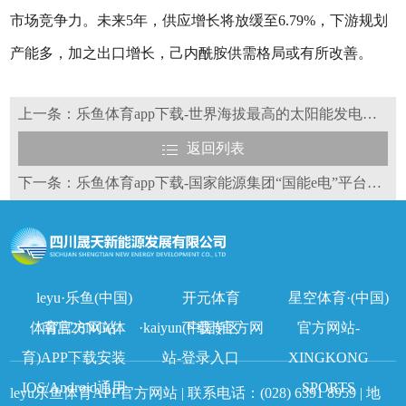
市场竞争力。未来5年，供应增长将放缓至6.79%，下游规划
产能多，加之出口增长，己内酰胺供需格局或有所改善。
上一条：乐鱼体育app下载-世界海拔最高的太阳能发电厂在中国投入运营
返回列表
下一条：乐鱼体育app下载-国家能源集团“国能e电”平台正式上线
leyu·乐鱼(中国)
开元体育
星空体育·(中国)
体育官方网站
南宫28NG(体
·kaiyun(中国)官方网
下载专区
官方网站-
育)APP下载安装
站-登录入口
XINGKONG
IOS/Android通用
SPORTS
leyu乐鱼体育APP官方网站 | 联系电话：
(028) 6391 8959
| 地