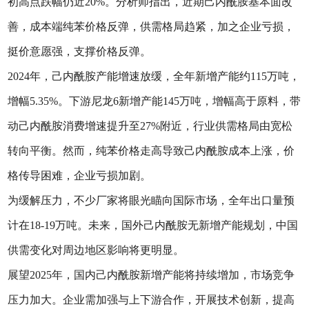
初高点跌幅仍近20%。分析师指出，近期己内酰胺基本面改
善，成本端纯苯价格反弹，供需格局趋紧，加之企业亏损，
挺价意愿强，支撑价格反弹。
2024年，己内酰胺产能增速放缓，全年新增产能约115万吨，
增幅5.35%。下游尼龙6新增产能145万吨，增幅高于原料，带
动己内酰胺消费增速提升至27%附近，行业供需格局由宽松
转向平衡。然而，纯苯价格走高导致己内酰胺成本上涨，价
格传导困难，企业亏损加剧。
为缓解压力，不少厂家将眼光瞄向国际市场，全年出口量预
计在18-19万吨。未来，国外己内酰胺无新增产能规划，中国
供需变化对周边地区影响将更明显。
展望2025年，国内己内酰胺新增产能将持续增加，市场竞争
压力加大。企业需加强与上下游合作，开展技术创新，提高