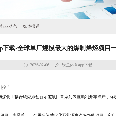
行业动态
媒体报道
pp下载-全球单厂规模最大的煤制烯烃项目
2026-02-06
乐鱼体育app下载
列投产
与煤化工耦合碳减排创新示范项目首系列装置顺利开车投产，标
烯烃项目，也是唯一一个用绿氢替代化石能源生产烯烃的项目。它