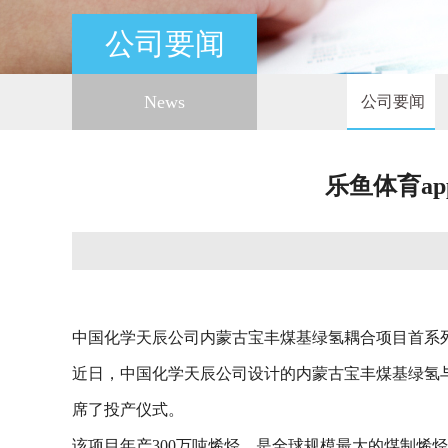
公司要闻
News
公司要闻
乐鱼体育a
中国化学天辰公司内蒙古宝丰煤基绿氢耦合项目首系
近日，中国化学天辰公司设计的内蒙古宝丰煤基绿氢
席了投产仪式。
该项目年产300万吨烯烃，是全球规模最大的煤制