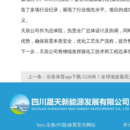
造了多项行业纪录，展现了行业领先水平。项目的成
义。
天辰公司作为总体院，负责全厂总体设计及协调，同
优势，确保装置本质安全，优化工艺生产流程，提升
下一步，天辰公司将继续发挥煤化工技术和工程总承
上一条：乐鱼体育app下载-5228米！全球海拔最
leyu·乐鱼(中国)体育官方网站
开元