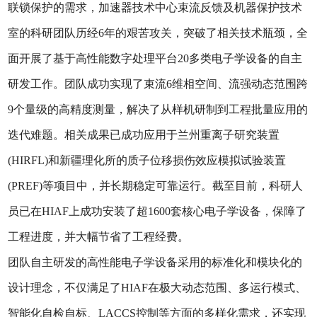
联锁保护的需求，加速器技术中心束流反馈及机器保护技术
室的科研团队历经6年的艰苦攻关，突破了相关技术瓶颈，全
面开展了基于高性能数字处理平台20多类电子学设备的自主
研发工作。团队成功实现了束流6维相空间、流强动态范围跨
9个量级的高精度测量，解决了从样机研制到工程批量应用的
迭代难题。相关成果已成功应用于兰州重离子研究装置
(HIRFL)和新疆理化所的质子位移损伤效应模拟试验装置
(PREF)等项目中，并长期稳定可靠运行。截至目前，科研人
员已在HIAF上成功安装了超1600套核心电子学设备，保障了
工程进度，并大幅节省了工程经费。
团队自主研发的高性能电子学设备采用的标准化和模块化的
设计理念，不仅满足了HIAF在极大动态范围、多运行模式、
智能化自检自标、LACCS控制等方面的多样化需求，还实现