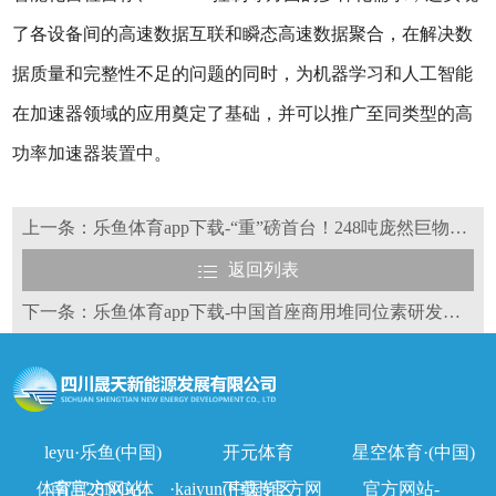
了各设备间的高速数据互联和瞬态高速数据聚合，在解决数
据质量和完整性不足的问题的同时，为机器学习和人工智能
在加速器领域的应用奠定了基础，并可以推广至同类型的高
功率加速器装置中。
上一条：乐鱼体育app下载-“重”磅首台！248吨庞然巨物顺利发运！
返回列表
下一条：乐鱼体育app下载-中国首座商用堆同位素研发平台建成
leyu·乐鱼(中国)
开元体育
星空体育·(中国)
体育官方网站
南宫28NG(体
·kaiyun(中国)官方网
下载专区
官方网站-