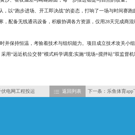
团队，以“跑步进场、开工即决战”的姿态，打响了一场与时间赛跑
寒，配备无线通讯设备，积极协调各方资源，仅用28天完成商
小时并保持恒温，考验着技术与组织能力。项目成立技术攻关小组
，采用“远近机位交替”模式科学调度;实施“现场+搅拌站”双监
0千伏电网工程投运
返回列表
下一条：乐鱼体育ap