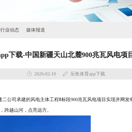
行业动态
媒体报道
app下载-中国新疆天山北麓900兆瓦风电项
2026-02-10
乐鱼体育app下载
二公司承建的风电主体工程Ⅱ标段900兆瓦风电项目实现并网发
电，跨越山河，点亮远方。