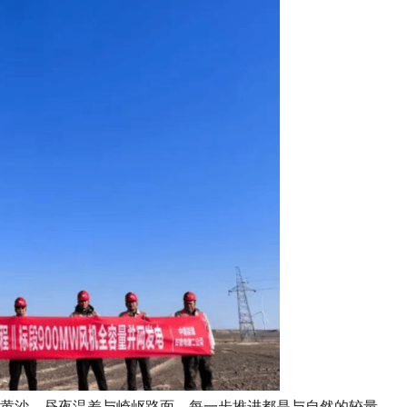
漫天黄沙、昼夜温差与崎岖路面，每一步推进都是与自然的较量。