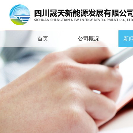
首页
公司概况
新