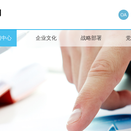
闻中心
企业文化
战略部署
党