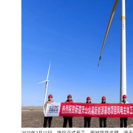
2025年2月15日，项目正式开工。面对茫茫戈壁、