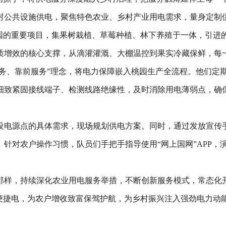
村公共设施供电，聚焦特色农业、乡村产业用电需求，量身定制
业园的重要项目，集果树栽植、草莓种植、林下养殖于一体，引进
质增效的核心支撑，从滴灌灌溉、大棚温控到果实冷藏保鲜，每
服务、靠前服务”理念，将电力保障嵌入桃园生产全流程。他们定
细致紧固接线端子、检测线路绝缘性，及时消除用电薄弱点，确保
设电源点的具体需求，现场规划供电方案。同时，通过发放宣传
针对农户操作习惯，队员们手把手指导使用“网上国网”APP，
那样，持续深化农业用电服务举措，不断创新服务模式，常态化
、便捷电，为农户增收致富保驾护航，为乡村振兴注入强劲电力动