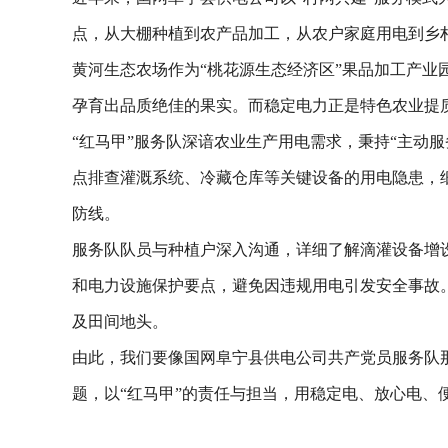
点，从大棚种植到农产品加工，从农户家庭用电到乡
黄河生态农场作为“桃花源生态经济区”果品加工产
孕育出品质绝佳的果实。而稳定电力正是特色农业提
“红马甲”服务队深谙农业生产用电需求，秉持“主动
点排查灌溉系统、冷藏仓库等关键设备的用电隐患，
防线。
服务队队员与种植户深入沟通，详细了解滴灌设备增
和电力设施保护要点，避免因违规用电引发安全事故。
及田间地头。
由此，我们要像国网阜宁县供电公司共产党员服务队
题，以“红马甲”的责任与担当，用稳定电、放心电