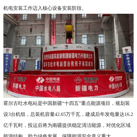
机电安装工作迈入核心设备安装阶段。
霍尔古吐水电站是中国新疆“十四五”重点能源项目，规划装
设3台机组，总装机容量42.65万千瓦，建成后年发电量达16.2
亿千瓦时，投运后将为南疆提供稳定清洁能源，对优化区域
能源结构、助力绿色发展、保障能源安全意义重大。