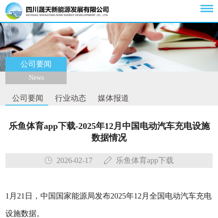
公司要闻
News
公司要闻
行业动态
媒体报道
乐鱼体育app下载-2025年12月中国电动汽车充电设施
数据情况
2026-02-17
乐鱼体育app下载
1月21日，中国国家能源局发布2025年12月全国电动汽车充电
设施数据。