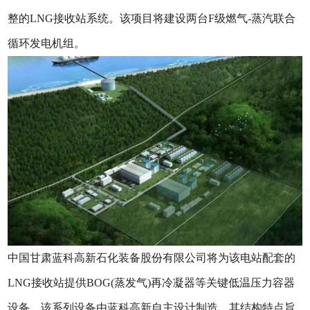
整的LNG接收站系统。该项目将建设两台F级燃气-蒸汽联合
循环发电机组。
中国甘肃蓝科高新石化装备股份有限公司将为该电站配套的
LNG接收站提供BOG(蒸发气)再冷凝器等关键低温压力容器
设备。该系列设备由蓝科高新自主设计制造，其结构特点旨