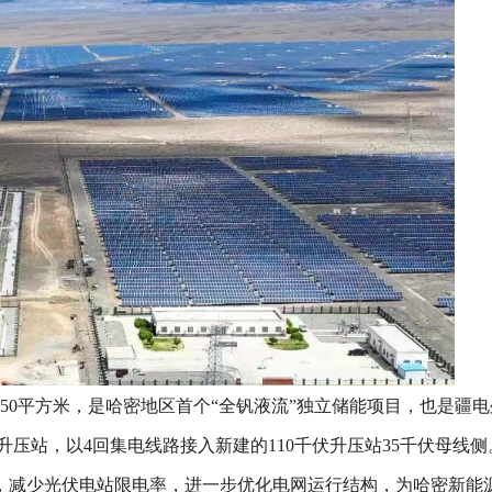
150平方米，是哈密地区首个“全钒液流”独立储能项目，也是疆
千伏升压站，以4回集电线路接入新建的110千伏升压站35千伏母线侧
，减少光伏电站限电率，进一步优化电网运行结构，为哈密新能