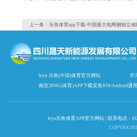
上一条：乐鱼体育app下载-中国最大电网侧独立
leyu·乐鱼(中国)体育官方网站
开元
南宫28NG(体育)APP下载安装IOS/Android通
leyu乐鱼体育APP官方网站 | 联系电话：
(0
COPYRIGH