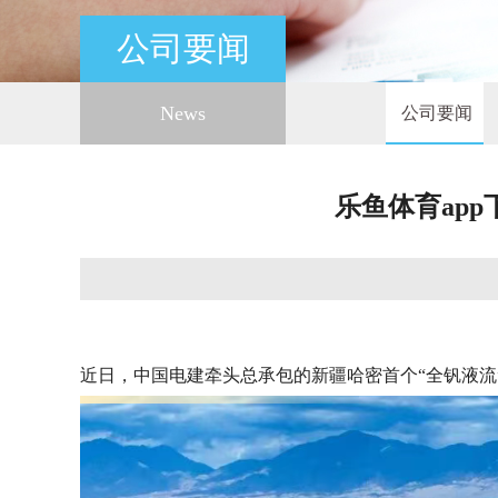
公司要闻
News
公司要闻
乐鱼体育ap
近日，中国电建牵头总承包的新疆哈密首个“全钒液流”