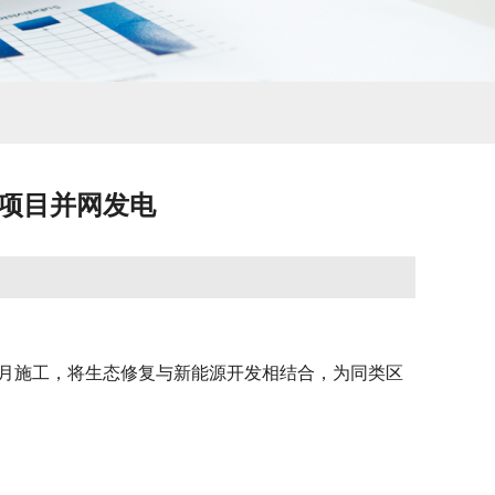
氢项目并网发电
个月施工，将生态修复与新能源开发相结合，为同类区