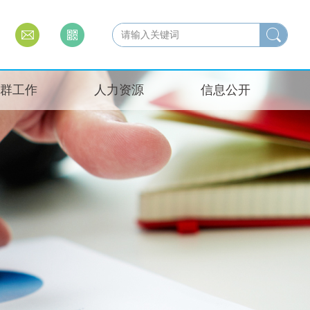
群工作
人力资源
信息公开