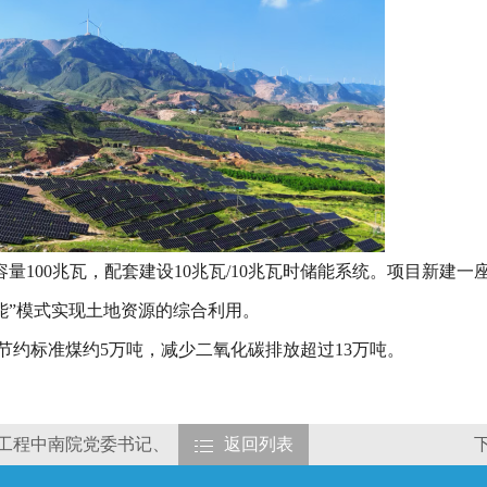
量100兆瓦，配套建设10兆瓦/10兆瓦时储能系统。项目新建一座
能”模式实现土地资源的综合利用。
节约标准煤约5万吨，减少二氧化碳排放超过13万吨。
电工程中南院党委书记、
返回列表