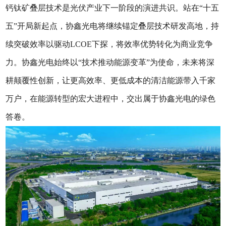
钙钛矿叠层技术是光伏产业下一阶段的演进共识。站在“十五
五”开局新起点，协鑫光电将继续锚定叠层技术研发高地，持
续突破效率以驱动LCOE下探，将效率优势转化为商业竞争
力。协鑫光电始终以“技术推动能源变革”为使命，未来将深
耕颠覆性创新，让更高效率、更低成本的清洁能源带入千家
万户，在能源转型的宏大进程中，交出属于协鑫光电的绿色
答卷。