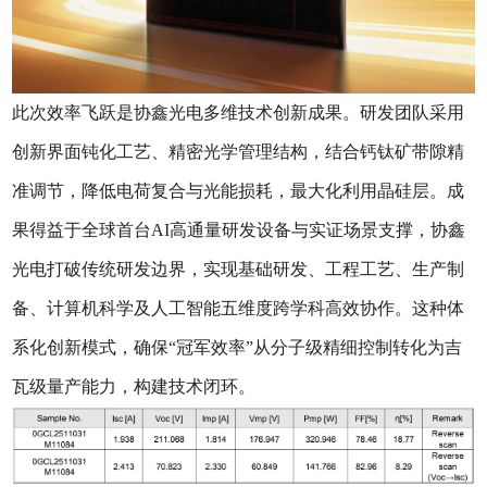
此次效率飞跃是协鑫光电多维技术创新成果。研发团队采用
创新界面钝化工艺、精密光学管理结构，结合钙钛矿带隙精
准调节，降低电荷复合与光能损耗，最大化利用晶硅层。成
果得益于全球首台AI高通量研发设备与实证场景支撑，协鑫
光电打破传统研发边界，实现基础研发、工程工艺、生产制
备、计算机科学及人工智能五维度跨学科高效协作。这种体
系化创新模式，确保“冠军效率”从分子级精细控制转化为吉
瓦级量产能力，构建技术闭环。