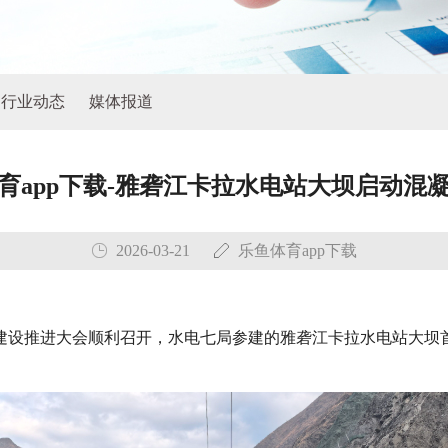
行业动态
媒体报道
育app下载-雅砻江卡拉水电站大坝启动混
2026-03-21
乐鱼体育app下载
程建设推进大会顺利召开，水电七局参建的雅砻江卡拉水电站大