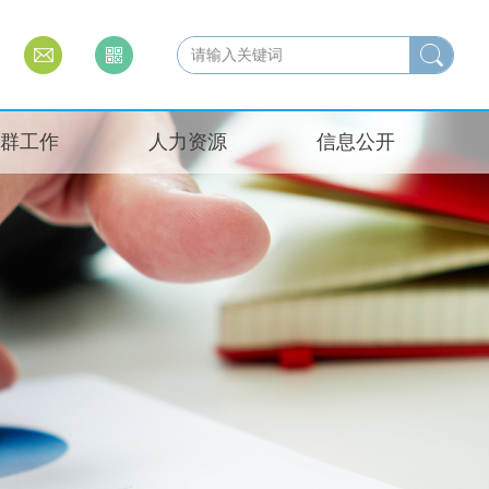
群工作
人力资源
信息公开