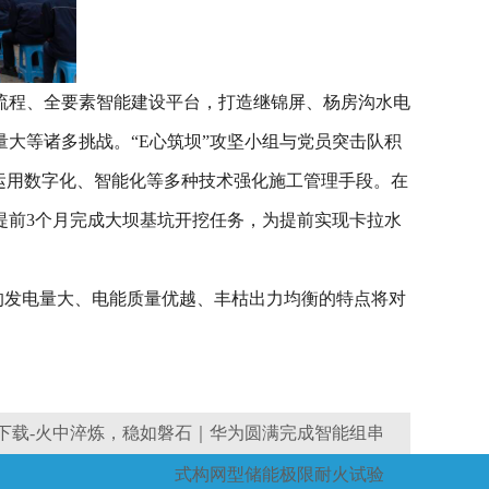
流程、全要素智能建设平台，打造继锦屏、杨房沟水电
量大等诸多挑战。“E心筑坝”攻坚小组与党员突击队积
运用数字化、智能化等多种技术强化施工管理手段。在
提前3个月完成大坝基坑开挖任务，为提前实现卡拉水
有的发电量大、电能质量优越、丰枯出力均衡的特点将对
p下载-火中淬炼，稳如磐石｜华为圆满完成智能组串
式构网型储能极限耐火试验