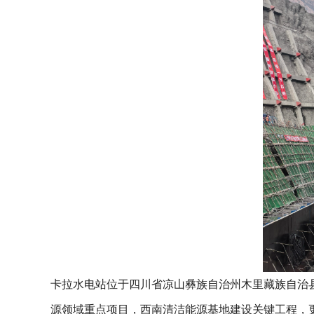
卡拉水电站位于四川省凉山彝族自治州木里藏族自治县
源领域重点项目，西南清洁能源基地建设关键工程，更