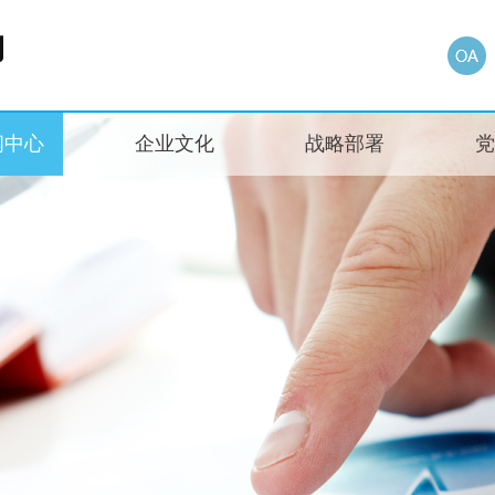
闻中心
企业文化
战略部署
党