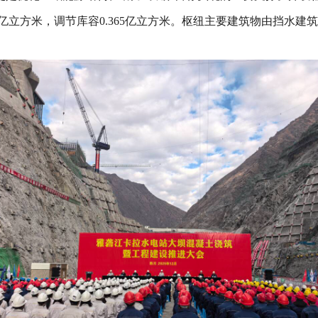
.378亿立方米，调节库容0.365亿立方米。枢纽主要建筑物由挡