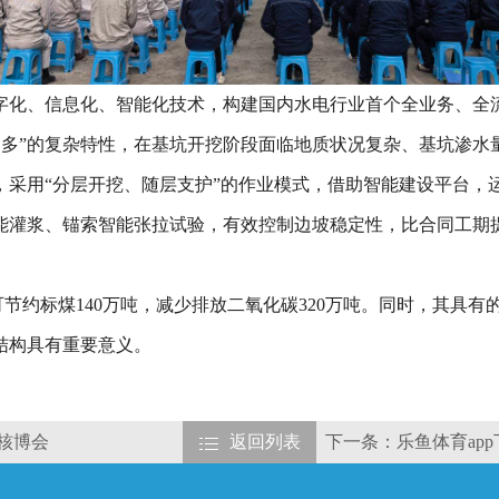
字化、信息化、智能化技术，构建国内水电行业首个全业务、全
高四多”的复杂特性，在基坑开挖阶段面临地质状况复杂、基坑渗水
，采用“分层开挖、随层支护”的作业模式，借助智能建设平台，
能灌浆、锚索智能张拉试验，有效控制边坡稳定性，比合同工期
可节约标煤140万吨，减少排放二氧化碳320万吨。同时，其具
结构具有重要意义。
圳核博会
返回列表
下一条：乐鱼体育ap