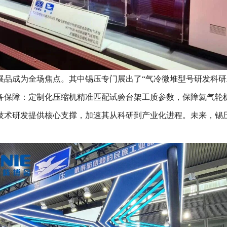
展品成为全场焦点。其中锡压专门展出了“气冷微堆型号研发科研
备保障：定制化压缩机精准匹配试验台架工质参数，保障氦气轮机
技术研发提供核心支撑，加速其从科研到产业化进程。未来，锡