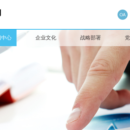
闻中心
企业文化
战略部署
党