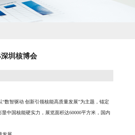
5深圳核博会
以“数智驱动 创新引领核能高质量发展”为主题，锚定
中国核能硬实力，展览面积达60000平方米，国内
量发展。