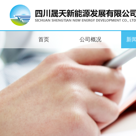
首页
公司概况
新