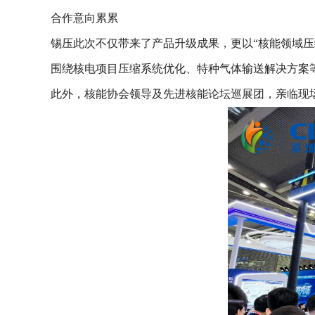
合作意向累累
锡压此次不仅带来了产品升级成果，更以“核能领域
围绕核电项目压缩系统优化、特种气体输送解决方案
此外，核能协会领导及先进核能论坛巡展团，亲临现