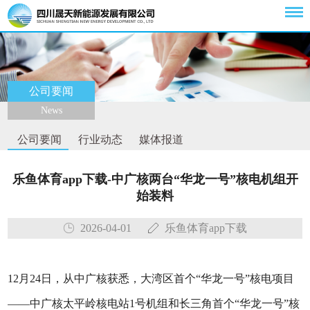
公司要闻
News
公司要闻
行业动态
媒体报道
乐鱼体育app下载-中广核两台“华龙一号”核电机组开
始装料
2026-04-01
乐鱼体育app下载
12月24日，从中广核获悉，大湾区首个“华龙一号”核电项目
——中广核太平岭核电站1号机组和长三角首个“华龙一号”核