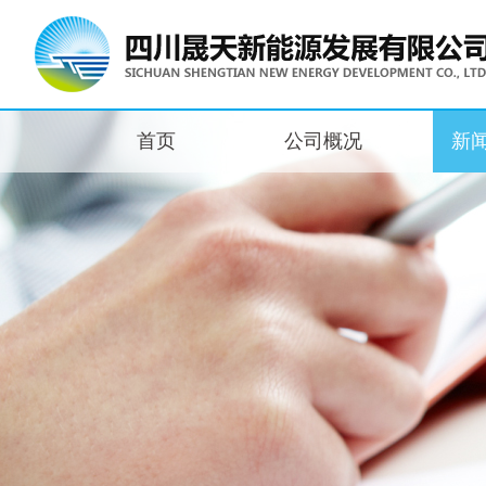
首页
公司概况
新