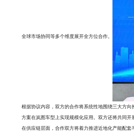
全球市场协同等多个维度展开全方位合作。
根据协议内容，双方的合作将系统性地围绕三大方向
方案在岚图车型上实现规模化应用。双方还将共同开展换
在供应链层面，合作双方将着力推进近地化产能配套