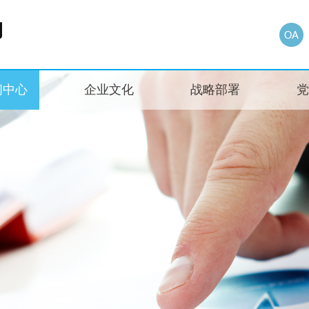
闻中心
企业文化
战略部署
党