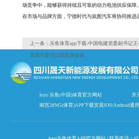
场竞争中，能够获得持续且可靠的动力电池供应保障
在市场与品牌方面，宁德时代与岚图汽车将协同推进
上一条：乐鱼体育app下载-中国电建党委副书记
贵阳市委书记胡忠雄会谈
leyu·乐鱼(中国)体育官方网站
开元
南宫28NG(体育)APP下载安装IOS/Android通
leyu乐鱼体育APP官方网站 | 联系电话：
(0