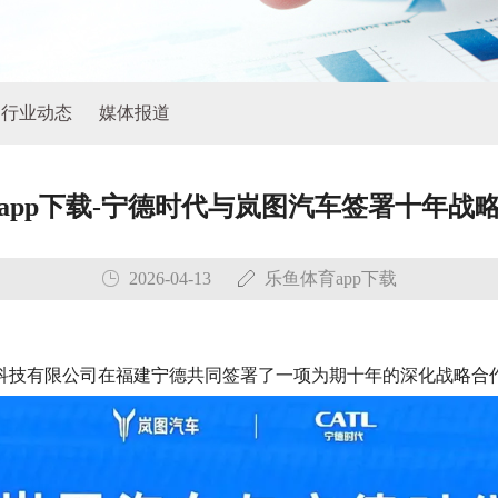
行业动态
媒体报道
app下载-宁德时代与岚图汽车签署十年战
2026-04-13
乐鱼体育app下载
科技有限公司在福建宁德共同签署了一项为期十年的深化战略合