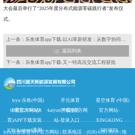
大会最后举行了“2025年度分布式能源零碳践行者”发布仪
式。
上一条：乐鱼体育app下载-以AI革新研发：从数字协同到智能工艺的全链路升级
返回列表
下一条：乐鱼体育app下载-又一特高压交流工程获批
leyu·乐鱼(中国)
开元体育
星空体育·(中国)
体育官方网站
南宫28NG(体
·kaiyun(中国)官方网
下载专区
官方网站-
育)APP下载安装
站-登录入口
XINGKONG
IOS/Android通用
SPORTS
leyu乐鱼体育APP官方网站 | 联系电话：
(028) 6391 8959
| 地