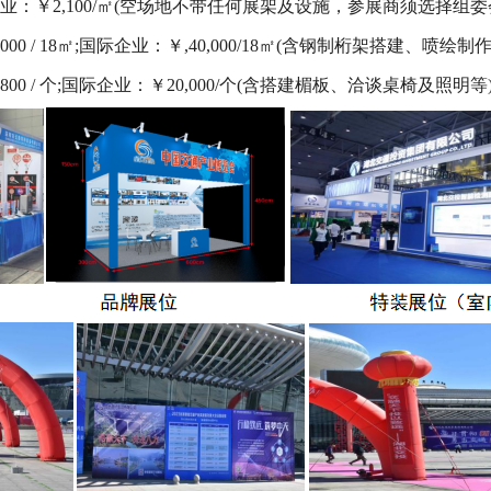
;国际企业：￥2,100/㎡(空场地不带任何展架及设施，参展商须选择
0,000 / 18㎡;国际企业：￥,40,000/18㎡(含钢制桁架搭建、
,800 / 个;国际企业：￥20,000/个(含搭建楣板、洽谈桌椅及照明等