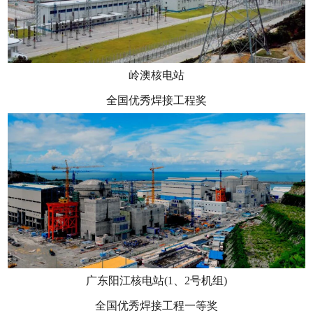
岭澳核电站
全国优秀焊接工程奖
广东阳江核电站(1、2号机组)
全国优秀焊接工程一等奖