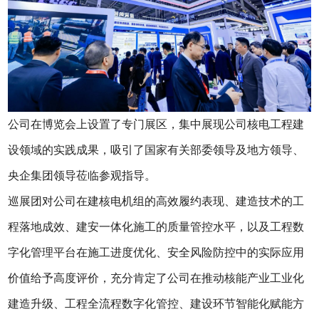
公司在博览会上设置了专门展区，集中展现公司核电工程建
设领域的实践成果，吸引了国家有关部委领导及地方领导、
央企集团领导莅临参观指导。
巡展团对公司在建核电机组的高效履约表现、建造技术的工
程落地成效、建安一体化施工的质量管控水平，以及工程数
字化管理平台在施工进度优化、安全风险防控中的实际应用
价值给予高度评价，充分肯定了公司在推动核能产业工业化
建造升级、工程全流程数字化管控、建设环节智能化赋能方