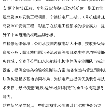
安(两个标段)工程、华能石岛湾核电压水堆扩建一期工程常
规岛及BOP安装工程项目、宁德核电厂二期5、6号机组常规
岛及BOP安装工程，彰显了在核电工程领域的综合实力，提
升了中国电建的核电品牌形象。
在检修运维领域，公司承接国内核电站大小修、技改升级等
多项业务，阳江核电雨污分流改造等项目稳步推进;在检测服
务领域，全资子公司山东拓能核电检测凭借专业团队与先进
设备，提供全链条检验检测解决方案;装备制造与管道预制板
块则构建起多基地协同布局，为核电产业提供优质装备与技
术支撑，形成覆盖“建设-运维-检测-制造”的全生命周期服务
能力。
站在新的发展起点，中电建核电公司将以此次核博会为契