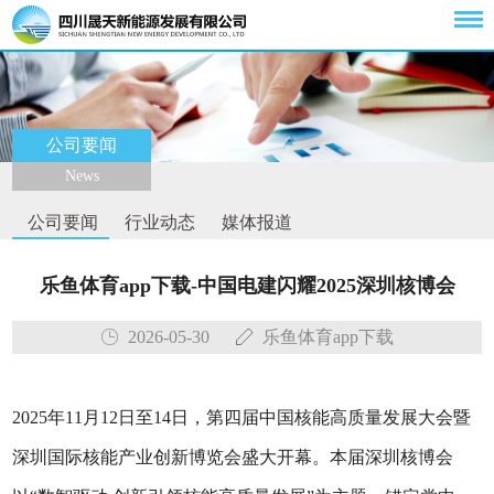
公司要闻
News
公司要闻
行业动态
媒体报道
乐鱼体育app下载-中国电建闪耀2025深圳核博会
2026-05-30
乐鱼体育app下载
2025年11月12日至14日，第四届中国核能高质量发展大会暨
深圳国际核能产业创新博览会盛大开幕。本届深圳核博会