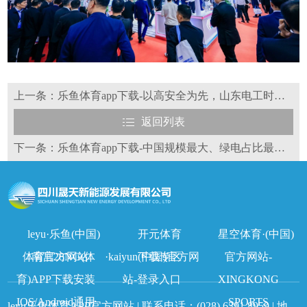
上一条：乐鱼体育app下载-以高安全为先，山东电工时代的储能技术创新与实践
返回列表
下一条：乐鱼体育app下载-中国规模最大、绿电占比最高的清洁能源基地电源项目开工
leyu·乐鱼(中国)
开元体育
星空体育·(中国)
体育官方网站
南宫28NG(体
·kaiyun(中国)官方网
下载专区
官方网站-
育)APP下载安装
站-登录入口
XINGKONG
IOS/Android通用
SPORTS
leyu乐鱼体育APP官方网站 | 联系电话：
(028) 6391 8959
| 地