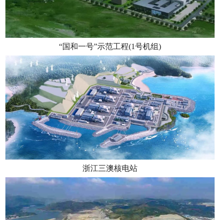
“国和一号”示范工程(1号机组)
浙江三澳核电站