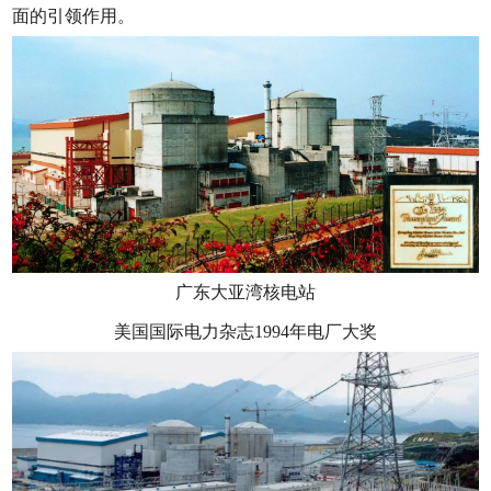
面的引领作用。
广东大亚湾核电站
美国国际电力杂志1994年电厂大奖