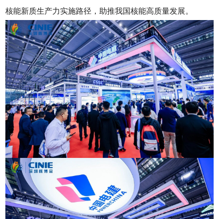
核能新质生产力实施路径，助推我国核能高质量发展。