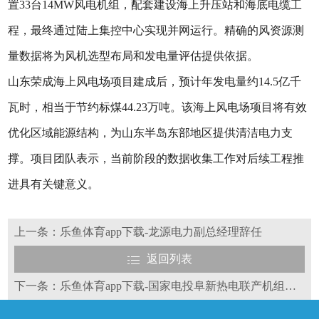
置33台14MW风电机组，配套建设海上升压站和海底电缆工
程，最终通过陆上集控中心实现并网运行。精确的风资源测
量数据将为风机选型布局和发电量评估提供依据。
山东荣成海上风电场项目建成后，预计年发电量约14.5亿千
瓦时，相当于节约标煤44.23万吨。该海上风电场项目将有效
优化区域能源结构，为山东半岛东部地区提供清洁电力支
撑。项目团队表示，当前阶段的数据收集工作对后续工程推
进具有关键意义。
上一条：乐鱼体育app下载-龙源电力副总经理辞任
返回列表
下一条：乐鱼体育app下载-国家电投阜新热电联产机组扩建项目完成关键节点