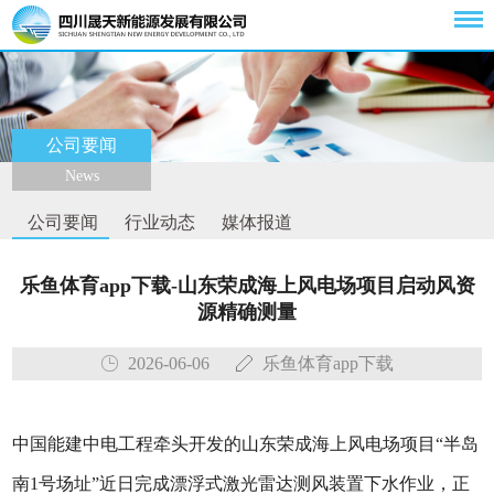
公司要闻
News
公司要闻
行业动态
媒体报道
乐鱼体育app下载-山东荣成海上风电场项目启动风资
源精确测量
2026-06-06
乐鱼体育app下载
中国能建中电工程牵头开发的山东荣成海上风电场项目“半岛
南1号场址”近日完成漂浮式激光雷达测风装置下水作业，正