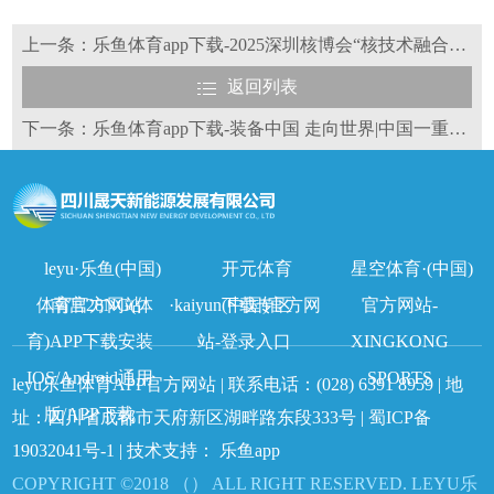
上一条：乐鱼体育app下载-2025深圳核博会“核技术融合创新”分论坛成功举办
返回列表
下一条：乐鱼体育app下载-装备中国 走向世界|中国一重亮相2025第四届深圳核博会
leyu·乐鱼(中国)
开元体育
星空体育·(中国)
体育官方网站
南宫28NG(体
·kaiyun(中国)官方网
下载专区
官方网站-
育)APP下载安装
站-登录入口
XINGKONG
IOS/Android通用
SPORTS
leyu乐鱼体育APP官方网站 | 联系电话：
(028) 6391 8959
| 地
版/APP下载
址：四川省成都市天府新区湖畔路东段333号 |
蜀ICP备
19032041号-1
| 技术支持：
乐鱼app
COPYRIGHT ©2018 （） ALL RIGHT RESERVED. LEYU乐