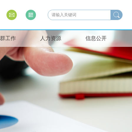
群工作
人力资源
信息公开