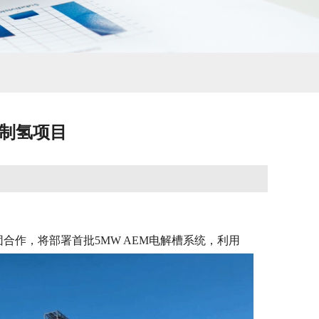
色制氢项目
k钢铁集团合作，将部署首批5MW AEM电解槽系统，利用