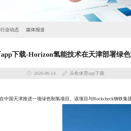
行业动态
媒体报道
app下载-Horizon氢能技术在天津部署绿
2026-06-14
乐鱼体育app下载
ydrogen，正在中国天津推进一项绿色制氢项目。该项目与Rockchec