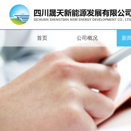
首页
公司概况
新