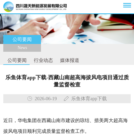
公司要闻
News
公司要闻
行业动态
媒体报道
乐鱼体育app下载-西藏山南超高海拔风电项目通过质
量监督检查
2026-06-19
乐鱼体育app下载
近日，华电集团在西藏山南市建设的琼结、措美两大超高海
拔风电项目顺利完成质量监督检查工作。