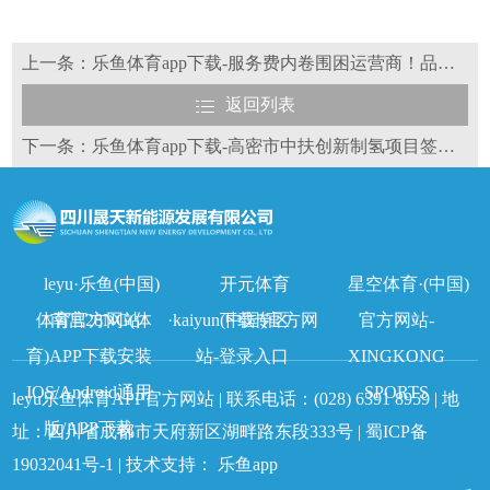
上一条：乐鱼体育app下载-服务费内卷围困运营商！品胜发布的“绿电直连新技术”成破局利器
返回列表
下一条：乐鱼体育app下载-高密市中扶创新制氢项目签约仪式举行
leyu·乐鱼(中国)
开元体育
星空体育·(中国)
体育官方网站
南宫28NG(体
·kaiyun(中国)官方网
下载专区
官方网站-
育)APP下载安装
站-登录入口
XINGKONG
IOS/Android通用
SPORTS
leyu乐鱼体育APP官方网站 | 联系电话：
(028) 6391 8959
| 地
版/APP下载
址：四川省成都市天府新区湖畔路东段333号 |
蜀ICP备
19032041号-1
| 技术支持：
乐鱼app