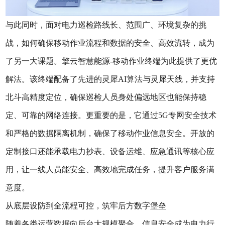
与此同时，面对电力巡检路线长、范围广、环境复杂的挑
战，如何确保移动作业流程和数据的安全、高效流转，成为
了另一大课题。擎云智慧能源-移动作业终端为此提供了更优
解法。该终端配备了先进的灵犀AI算法与灵犀天线，并支持
北斗高精度定位，确保巡检人员身处偏远地区也能保持稳
定、可靠的网络连接。更重要的是，它通过5G专网安全技术
和严格的数据隔离机制，确保了移动作业信息安全。开放的
定制接口还能承载电力抄表、设备运维、应急通讯等核心应
用，让一线人员能安全、高效地完成任务，提升客户服务满
意度。
从底层设防到全流程可控，筑牢后方数字堡垒
随着各类运营数据向后台大规模聚合，信息安全成为电力行