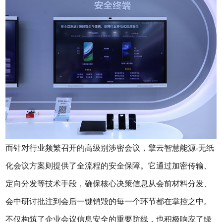
而针对行业频繁召开的高级别涉密会议，擎云智慧能源-无纸
化会议方案则提供了全流程的安全保障。它通过加密传输、
定向分发等技术手段，确保核心决策信息从会前材料分发、
会中研讨批注到会后一键销毁的每一个环节都在掌控之中。
不仅构筑了企业会议信息安全的重要防线，也积极响应了绿