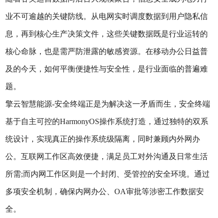
业不可逾越的关键防线。从电网实时调度数据到用户隐私信
息，再到核心生产决策文件，这些关键数据既是行业运转的
核心命脉，也是需严防泄露的敏感资源。在移动办公日益普
及的今天，如何平衡便捷性与安全性，是行业面临的普遍难
题。
擎云智慧能源-安全终端正是为解决这一矛盾而生，安全终端
基于自主可控的HarmonyOS操作系统打造，通过独特的双系
统设计，实现真正的操作系统级隔离，同时兼顾内外网办
公。互联网工作区高效便捷，满足员工对外沟通及日常生活
所需;而内网工作区则是一个封闭、受管控的安全环境。通过
多项安全机制，确保内网办公、OA审批等涉密工作数据安
全。