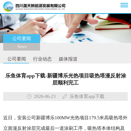
公司要闻
News
公司要闻
行业动态
媒体报道
乐鱼体育app下载-新疆博乐光热项目吸热塔漫反射涂
层顺利完工
2026-06-23
乐鱼体育app下载
近日，安装公司新疆博乐100MW光热项目179.5米高吸热塔外
立面漫反射涂层完成最后一道涂刷工序，吸热塔本体结构及