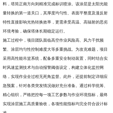
料，塔筒正南方向则精准完成标识喷涂。该涂层是太阳光能
量转换的第一道关口，其厚度均匀性、表面平整度及漫反射
特性直接影响光热转换效率，更需承受高温、高辐射的恶劣
环境考验，确保塔体长期稳定运行。
施工过程中，项目团队面临高空作业风险高、风力干扰频
繁、涂层均匀性控制难度大等多重挑战。为攻克难题，项目
采用高性能吊篮系统，配备多重安全制动装置，同时结合实
时风速监测技术与自动报警阈值设定，构建立体化监控网
络，实现作业全过程无死角监督。此外，还提前制定详细应
急预案，针对各类突发情况做好充分准备。通过科学统筹、
精心组织，严格把控每一项工艺参数与作业环境指标，最终
实现涂层施工高质量验收，各项性能指标均完全符合设计标
准。