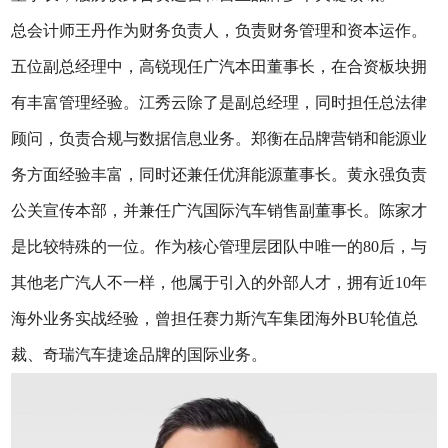
总会计师王丹作为财务负责人，负责财务管理和资本运作。
五位副总经理中，高锐现任广汽本田董事长，在合资板块拥
有丰富管理经验。江秀云除了是副总经理，同时担任总法律
顾问，负责合规与数据信息业务。郑衡在品牌营销和能源业
务方面经验丰富，同时还兼任优湃能源董事长。黄永强负责
公关宣传本部，并兼任广汽国际汽车销售副董事长。陈家才
是比较特殊的一位。作为核心管理层团队中唯一的80后，与
其他老广汽人不一样，他属于引入的外部人才，拥有近10年
海外业务实战经验，曾担任赛力斯汽车集团海外BU轮值总
裁、奇瑞汽车捷途品牌的国际业务。