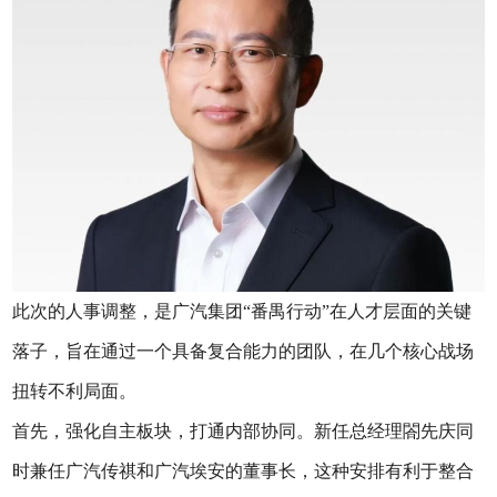
此次的人事调整，是广汽集团“番禺行动”在人才层面的关键
落子，旨在通过一个具备复合能力的团队，在几个核心战场
扭转不利局面。
首先，强化自主板块，打通内部协同。新任总经理閤先庆同
时兼任广汽传祺和广汽埃安的董事长，这种安排有利于整合