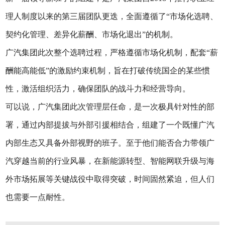
理人制度以来的第三届团队更迭，全面遵循了“市场化选聘、
契约化管理、差异化薪酬、市场化退出”的机制。
广汽集团此次整个选聘过程，严格遵循市场化机制，配套“薪
酬能高能低”的激励约束机制，旨在打破传统国企的某些惯
性，激活组织活力，确保团队的战斗力和经营导向。
可以说，广汽集团此次管理层任命，是一次极具针对性的部
署，通过内部提拔与外部引援相结合，组建了一个既懂广汽
内部生态又具备外部视野的班子。至于他们能否合力带领广
汽穿越当前的行业风暴，在新能源转型、智能网联升级与海
外市场拓展等关键战役中取得突破，时间固然紧迫，但人们
也需要一点耐性。