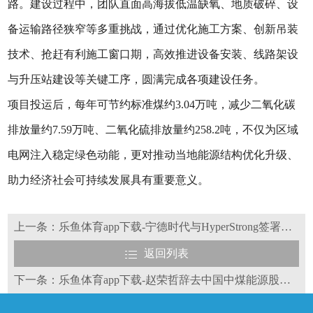
路。建设过程中，团队直面高海拔低温缺氧、地质破碎、设
备运输路径狭窄等多重挑战，通过优化施工方案、创新吊装
技术、抢赶有利施工窗口期，高效推进设备安装、线路架设
与升压站建设等关键工序，圆满完成各项建设任务。
项目投运后，每年可节约标准煤约3.04万吨，减少二氧化碳
排放量约7.59万吨、二氧化硫排放量约258.2吨，不仅为区域
电网注入稳定绿色动能，更对推动当地能源结构优化升级、
助力经济社会可持续发展具有重要意义。
上一条：乐鱼体育app下载-宁德时代与HyperStrong签署十年期储能电池供应协议
返回列表
下一条：乐鱼体育app下载-赵荣哲辞去中国中煤能源股份有限公司总裁等职务