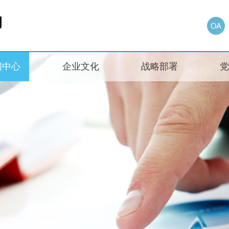
闻中心
企业文化
战略部署
党