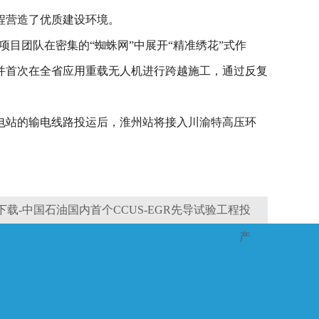
程营造了优质建设环境。
项目团队在密集的“蜘蛛网”中展开“精准绣花”式作
并首次在全省应用重载无人机进行跨越施工，通过反复
伏变电站的输电线路投运后，淮州站将接入川渝特高压环
下载-中国石油国内首个CCUS-EGR先导试验工程投
产