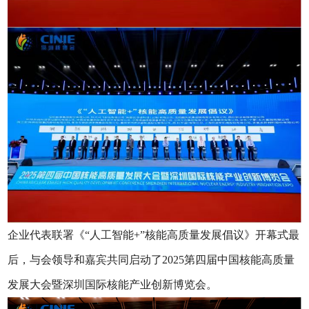
企业代表联署《“人工智能+”核能高质量发展倡议》开幕式最
后，与会领导和嘉宾共同启动了2025第四届中国核能高质量
发展大会暨深圳国际核能产业创新博览会。