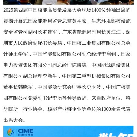
2025第四届中国核能高质量发展大会现场1400位领袖出席的
震撼开幕式国家能源局监管总监黄学农，生态环境部核设施
安全监管司副司长罗建军，广东省能源局副局长黄江江，深
圳市人民政府副秘书长吴筠，中国核工业集团有限公司总会
计师王学军，中国华能集团有限公司副总经理李启钊，国家
电力投资集团有限公司副总经理陈海斌，中国能源建设集团
有限公司副总经理李新生，中国第二重型机械集团有限公司
董事长韩晓军，中国能源研究会理事长史玉波，中国广核集
团有限公司党委副书记李历等领导致辞。来自政府单位、科
研院所、行业协会、核能产业链企业等单位的1000余名代表
出席大会。