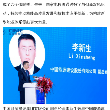
成了六个供暖季。未来，国家电投将通过数字与创新双轮驱
动，持续推动核能高质量发展和核技术应用创新，为构建新
型能源体系贡献更大力量。
中国能源建设集团有限公司副总经理李新生致辞中国能源建