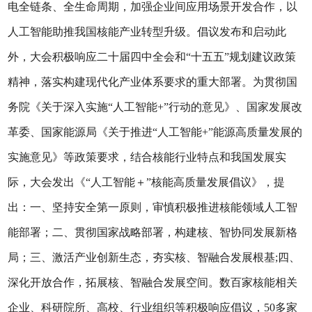
电全链条、全生命周期，加强企业间应用场景开发合作，以
人工智能助推我国核能产业转型升级。倡议发布和启动此
外，大会积极响应二十届四中全会和“十五五”规划建议政策
精神，落实构建现代化产业体系要求的重大部署。为贯彻国
务院《关于深入实施“人工智能+”行动的意见》、国家发展改
革委、国家能源局《关于推进“人工智能+”能源高质量发展的
实施意见》等政策要求，结合核能行业特点和我国发展实
际，大会发出《“人工智能＋”核能高质量发展倡议》，提
出：一、坚持安全第一原则，审慎积极推进核能领域人工智
能部署；二、贯彻国家战略部署，构建核、智协同发展新格
局；三、激活产业创新生态，夯实核、智融合发展根基;四、
深化开放合作，拓展核、智融合发展空间。数百家核能相关
企业、科研院所、高校、行业组织等积极响应倡议，50多家