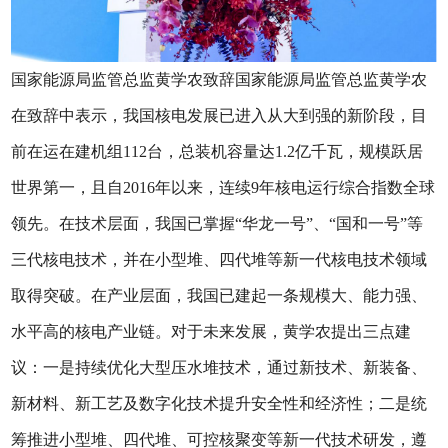
国家能源局监管总监黄学农致辞国家能源局监管总监黄学农
在致辞中表示，我国核电发展已进入从大到强的新阶段，目
前在运在建机组112台，总装机容量达1.2亿千瓦，规模跃居
世界第一，且自2016年以来，连续9年核电运行综合指数全球
领先。在技术层面，我国已掌握“华龙一号”、“国和一号”等
三代核电技术，并在小型堆、四代堆等新一代核电技术领域
取得突破。在产业层面，我国已建起一条规模大、能力强、
水平高的核电产业链。对于未来发展，黄学农提出三点建
议：一是持续优化大型压水堆技术，通过新技术、新装备、
新材料、新工艺及数字化技术提升安全性和经济性；二是统
筹推进小型堆、四代堆、可控核聚变等新一代技术研发，遵