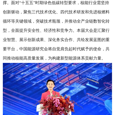
撑。面对“十五五”时期绿色低碳转型要求，核能行业需坚持
创新驱动，聚焦三代技术优化、四代技术研发和先进核燃料
循环等关键领域，突破技术瓶颈，并推动全产业链数智化转
型，全面提升安全性、经济性和竞争力。本届大会是汇聚行
业智慧、展示创新成果、深化务实合作、共绘发展蓝图的重
要平台，中国能源研究会将自觉肩负起时代赋予的使命，共
同推动核能高质量发展，为构建新型能源体系贡献力量。