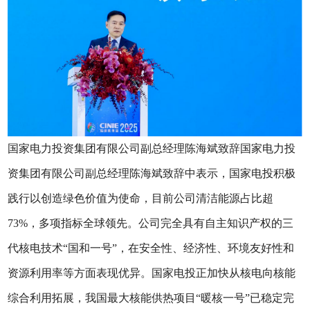
国家电力投资集团有限公司副总经理陈海斌致辞国家电力投
资集团有限公司副总经理陈海斌致辞中表示，国家电投积极
践行以创造绿色价值为使命，目前公司清洁能源占比超
73%，多项指标全球领先。公司完全具有自主知识产权的三
代核电技术“国和一号”，在安全性、经济性、环境友好性和
资源利用率等方面表现优异。国家电投正加快从核电向核能
综合利用拓展，我国最大核能供热项目“暖核一号”已稳定完