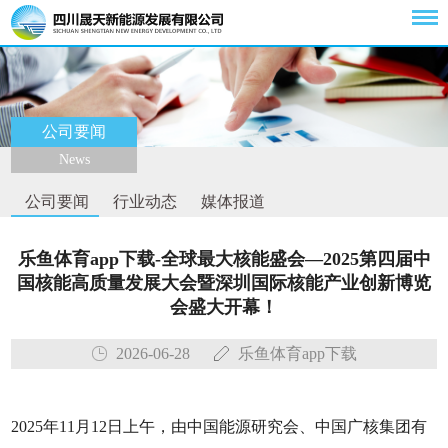
公司要闻
News
公司要闻
行业动态
媒体报道
乐鱼体育app下载-全球最大核能盛会—2025第四届中
国核能高质量发展大会暨深圳国际核能产业创新博览
会盛大开幕！
2026-06-28
乐鱼体育app下载
2025年11月12日上午，由中国能源研究会、中国广核集团有