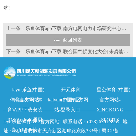
航!
上一条：乐鱼体育app下载-南方电网电力市场研究中心揭牌成立
返回列表
下一条：乐鱼体育app下载-联合国气候变化大会| 未势能源携氢能船用方案出海，彰显中国氢能技术“硬实力”
leyu·乐鱼(中国)
开元体育
星空体育·(中国)
体育官方网站
南宫28NG(体
·kaiyun(中国)官方网
下载专区
官方网站-
育)APP下载安装
站-登录入口
XINGKONG
IOS/Android通用
SPORTS
leyu乐鱼体育APP官方网站 | 联系电话：
(028) 6391 8959
| 地
版/APP下载
址：四川省成都市天府新区湖畔路东段333号 |
蜀ICP备