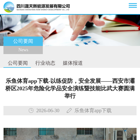
公司要闻
News
公司要闻
行业动态
媒体报道
乐鱼体育app下载-以练促防，安全发展——西安市灞
桥区2025年危险化学品安全演练暨技能比武大赛圆满
举行
2026-06-30
乐鱼体育app下载