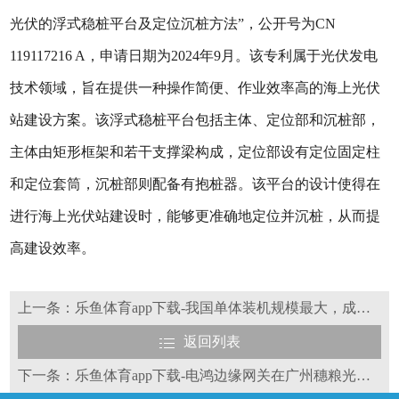
光伏的浮式稳桩平台及定位沉桩方法”，公开号为CN
119117216 A，申请日期为2024年9月。该专利属于光伏发电
技术领域，旨在提供一种操作简便、作业效率高的海上光伏
站建设方案。该浮式稳桩平台包括主体、定位部和沉桩部，
主体由矩形框架和若干支撑梁构成，定位部设有定位固定柱
和定位套筒，沉桩部则配备有抱桩器。该平台的设计使得在
进行海上光伏站建设时，能够更准确地定位并沉桩，从而提
高建设效率。
上一条：乐鱼体育app下载-我国单体装机规模最大，成功并网！
返回列表
下一条：乐鱼体育app下载-电鸿边缘网关在广州穗粮光伏发电站成功应用