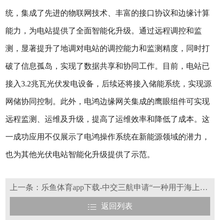
统，集成了先进的物联网技术、丰富的接口协议和边缘计算
能力，为电站提供了全面智能化升级。通过远程调控和监
测，显著提升了地调对电站的调控能力和监测精度，同时打
破了信息孤岛，实现了数据共享和协同工作。目前，电站已
接入3.2兆瓦光伏发电设备，后续还将接入储能系统，实现源
网储协同控制。此外，电鸿边缘网关集成的鹰眼组件可实现
远程监测、运维及升级，提高了运维效率和降低了成本。这
一成功应用不仅展示了电鸿操作系统在新能源领域的潜力，
也为其他光伏电站智能化升级提供了示范。
上一条：乐鱼体育app下载-中交三航申请“一种用于海上光伏的浮式稳桩平台及定位沉桩方法”的专利
返回列表