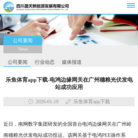
公司要闻
News
公司要闻
行业动态
媒体报道
乐鱼体育app下载-电鸿边缘网关在广州穗粮光伏发电
站成功应用
2026-01-19
乐鱼体育app下载
近日，南网数字集团研发的全国首台电鸿边缘网关在广州岭
南穗粮光伏发电站成功投运。该网关基于电鸿PEE操作系