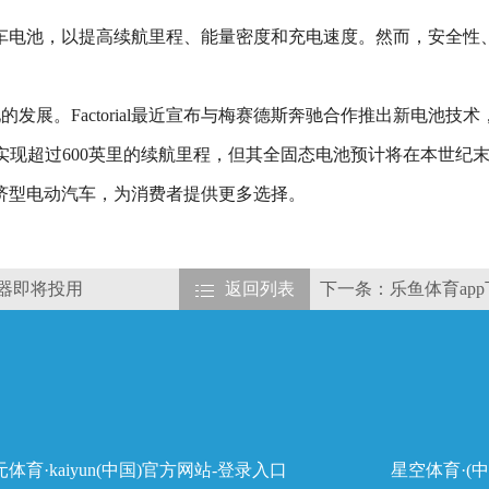
车电池，以提高续航里程、能量密度和充电速度。然而，安全性
全固态电池的发展。Factorial最近宣布与梅赛德斯奔驰合作推出新电
的情况下实现超过600英里的续航里程，但其全固态电池预计将在本世纪
济型电动汽车，为消费者提供更多选择。
真器即将投用
返回列表
下一条：乐鱼体育app
体育·kaiyun(中国)官方网站-登录入口
星空体育·(中