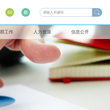
群工作
人力资源
信息公开