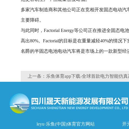
多家汽车制造商和其他公司正在竞相开发固态电动汽
主要障碍。
与此同时，Factorial Energy等公司正在推进
高出80%。Factorial的目标是在重量减轻40%
名爵的半固态电池电动汽车将是市场上的一款新型经
上一条：乐鱼体育app下载-全球首款电力智能仿
leyu·乐鱼(中国)体育官方网站
开元