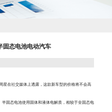
宜的半固态电池电动汽车
经理周星在社交媒体上透露，这款新车型的价格将不会高
型。半固态电池使用固体和液体电解质，相较于全固态电